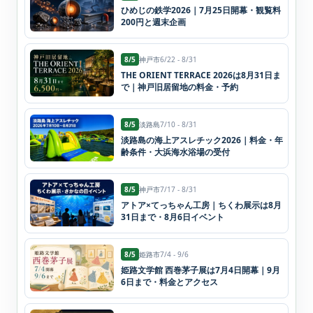
ひめじの鉄学2026｜7月25日開幕・観覧料
200円と週末企画
8/5
神戸市
6/22 - 8/31
THE ORIENT TERRACE 2026は8月31日ま
で｜神戸旧居留地の料金・予約
8/5
淡路島
7/10 - 8/31
淡路島の海上アスレチック2026｜料金・年
齢条件・大浜海水浴場の受付
8/5
神戸市
7/17 - 8/31
アトア×てっちゃん工房｜ちくわ展示は8月
31日まで・8月6日イベント
8/5
姫路市
7/4 - 9/6
姫路文学館 西巻茅子展は7月4日開幕｜9月
6日まで・料金とアクセス