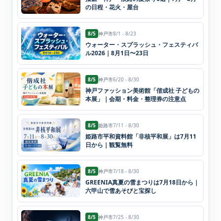
の日程・花火・屋台
8/5
神戸市
8/1 - 8/23
ウォーター・スプラッシュ・フェスティバ
ル2026｜8月1日〜23日
8/5
神戸市
6/20 - 8/30
神戸ファッション美術館「偕成社 子どもの
本展」｜会期・料金・整理券の注意点
8/5
姫路市
7/11 - 8/30
姫路市平和資料館「非核平和展」は7月11
日から｜観覧無料
8/5
神戸市
7/18 - 8/30
GREENIA真夏の雪まつりは7月18日から｜
六甲山で雪あそびと宝探し
8/5
神戸市
7/25 - 8/30