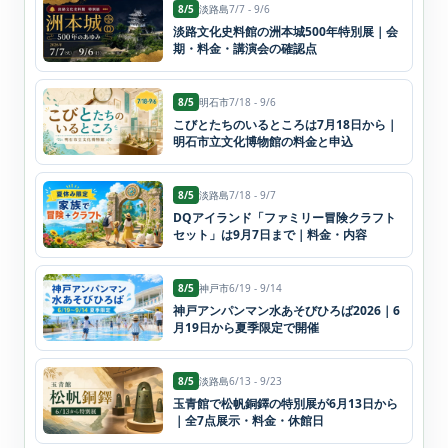
8/5
淡路島
7/7 - 9/6
淡路文化史料館の洲本城500年特別展｜会
期・料金・講演会の確認点
8/5
明石市
7/18 - 9/6
こびとたちのいるところは7月18日から｜
明石市立文化博物館の料金と申込
8/5
淡路島
7/18 - 9/7
DQアイランド「ファミリー冒険クラフト
セット」は9月7日まで｜料金・内容
8/5
神戸市
6/19 - 9/14
神戸アンパンマン水あそびひろば2026｜6
月19日から夏季限定で開催
8/5
淡路島
6/13 - 9/23
玉青館で松帆銅鐸の特別展が6月13日から
｜全7点展示・料金・休館日