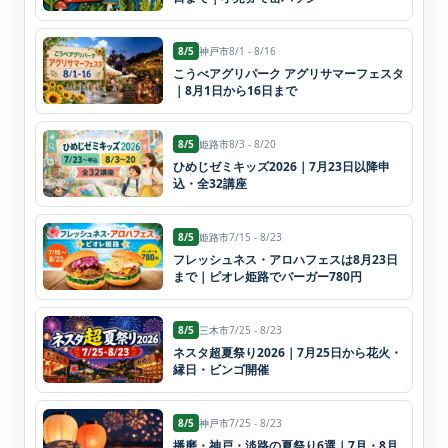
8/5
神戸市
8/1 - 8/16
こうべアグリパーク アグリサマーフェスタ
｜8月1日から16日まで
8/5
姫路市
8/3 - 8/20
ひめじゼミキッズ2026｜7月23日以降申
込・全32講座
8/5
姫路市
7/15 - 8/23
フレッシュネス・アロハフェスは8月23日
まで｜ピオレ姫路でバーガー780円
8/5
三木市
7/25 - 8/23
ネスタ超夏祭り2026｜7月25日から花火・
縁日・ビンゴ開催
8/5
神戸市
7/25 - 8/23
播磨・神戸・淡路の夏祭り6選｜7月・8月