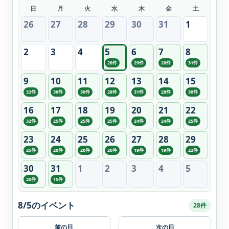
日
月
火
水
木
金
土
26
27
28
29
30
31
1
2
3
4
5
6
7
8
28件
29件
28件
31件
9
10
11
12
13
14
15
32件
30件
30件
28件
31件
28件
30件
16
17
18
19
20
21
22
32件
25件
25件
25件
24件
24件
25件
23
24
25
26
27
28
29
25件
20件
20件
20件
19件
19件
22件
30
31
1
2
3
4
5
20件
15件
8/5のイベント
28件
前の日
次の日