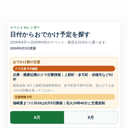
イベントカレンダー
日付からおでかけ予定を探す
2026年8月〜2026年9月のイベント・新店を日付から選べます。
2026年8月5日更新
おでかけ前の注意
クマ注意 8/5確認
兵庫・播磨近隣のクマ目撃情報｜上郡町・多可町・赤穂市など92
件
最新追加: 8/3 上郡町赤穂郡神明寺、多可町多可郡中区東。見かけても近
づかず距離を取ってください。
注意情報 8/9
福崎夏まつり2026は8月9日開催｜花火20時40分と交通規制
8月
9月