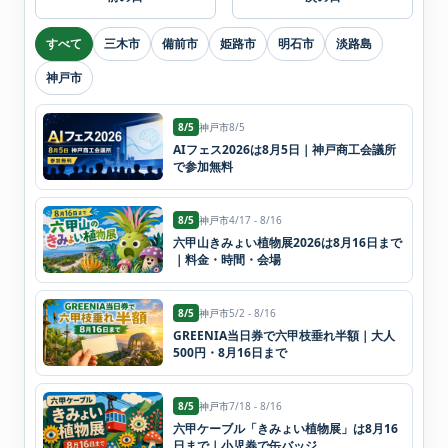
すべて
三木市
備前市
姫路市
明石市
淡路島
神戸市
8/5
神戸市
8/5
AIフェス2026は8月5日｜神戸商工会議所
で参加無料
8/5
神戸市
4/17 - 8/16
六甲山きみょい植物展2026は8月16日まで
｜料金・時間・会場
8/5
神戸市
5/2 - 8/16
GREENIA当日券で六甲枝垂れ半額｜大人
500円・8月16日まで
8/5
神戸市
7/18 - 8/16
六甲ケーブル「きみょい植物展」は8月16
日まで｜小児券で缶バッジ