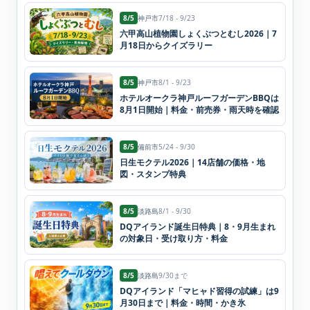
8/5
神戸市
7/18 - 9/23
六甲高山植物園しょくぶつとむし2026｜7
月18日からクイズラリー
8/5
神戸市
8/1 - 9/23
ホテルオークラ神戸ルーフガーデンBBQは
8月1日開始｜料金・前売券・雨天時を確認
8/5
備前市
5/24 - 9/30
日生モクテル2026｜14店舗の価格・地
図・スタンプ特典
8/5
淡路島
8/1 - 9/30
DQアイランド誕生日特典｜8・9月生まれ
の対象日・受け取り方・料金
8/5
淡路島
9/30まで
DQアイランド「マヒャド習得の試練」は9
月30日まで｜料金・時間・かき氷