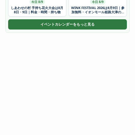
今日 8/9
今日 8/9
しあわせの村 手持ち花火大会は8月
WINK FESTIVAL 2026は8月9日｜参
8日・9日｜料金・時間・持ち物
加無料・イオンモール姫路大津の時
間
イベントカレンダーをもっと見る