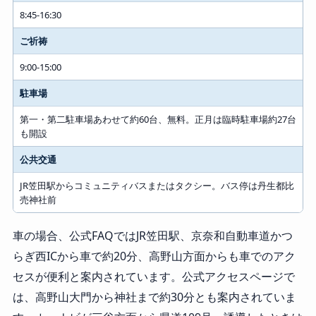
8:45-16:30
ご祈祷
9:00-15:00
駐車場
第一・第二駐車場あわせて約60台、無料。正月は臨時駐車場約27台
も開設
公共交通
JR笠田駅からコミュニティバスまたはタクシー。バス停は丹生都比
売神社前
車の場合、公式FAQではJR笠田駅、京奈和自動車道かつ
らぎ西ICから車で約20分、高野山方面からも車でのアク
セスが便利と案内されています。公式アクセスページで
は、高野山大門から神社まで約30分とも案内されていま