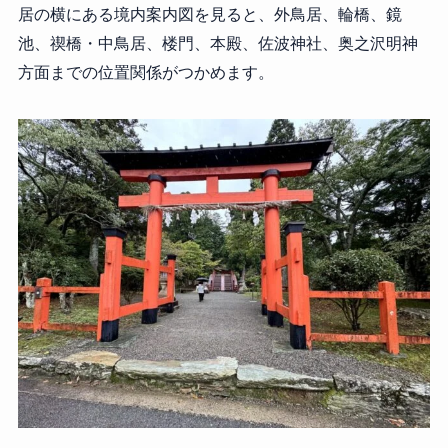
居の横にある境内案内図を見ると、外鳥居、輪橋、鏡
池、禊橋・中鳥居、楼門、本殿、佐波神社、奥之沢明神
方面までの位置関係がつかめます。