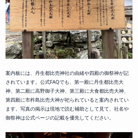
案内板には、丹生都比売神社の由緒や四殿の御祭神が記
されています。公式FAQでも、第一殿に丹生都比売大
神、第二殿に高野御子大神、第三殿に大食都比売大神、
第四殿に市杵島比売大神が祀られていると案内されてい
ます。写真の掲示は現地で読む補助として見て、社名や
御祭神は公式ページの記載を優先してください。