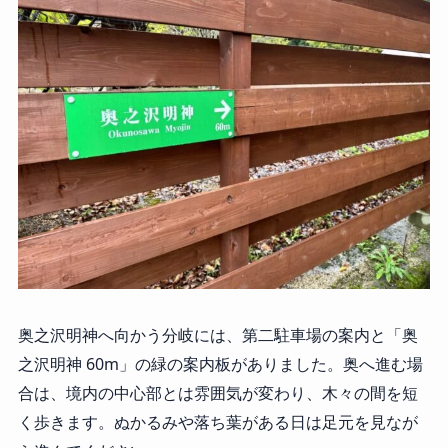
奥之沢明神へ向かう分岐には、第二駐車場の案内と「奥
之沢明神 60m」の緑の案内板がありました。奥へ進む場
合は、境内の中心部とは雰囲気が変わり、木々の間を短
く歩きます。ぬかるみや落ち葉がある日は足元を見なが