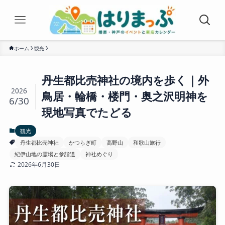
ホーム
観光
丹生都比売神社の境内を歩く｜外
2026
鳥居・輪橋・楼門・奥之沢明神を
6/30
現地写真でたどる
観光
丹生都比売神社
かつらぎ町
高野山
和歌山旅行
紀伊山地の霊場と参詣道
神社めぐり
2026年6月30日