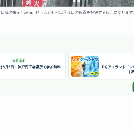
入口脇の掲示と設備。待ち合わせや出入り口の位置を把握する目印になります
今日 8/5
26は8月5日｜神戸商工会議所で参加無料
DQアイランド「マ
｜