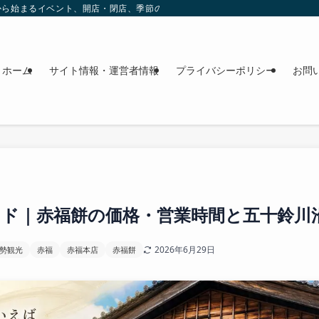
これから始まるイベント、開店・閉店、季節の花、週末のおでかけ情報を日程順に
ホーム
サイト情報・運営者情報
プライバシーポリシー
お問
イド｜赤福餅の価格・営業時間と五十鈴川
2026年6月29日
勢観光
赤福
赤福本店
赤福餅