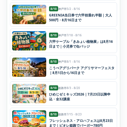
8/10
神戸市
5/2 - 8/16
GREENIA当日券で六甲枝垂れ半額｜大人
500円・8月16日まで
8/10
神戸市
7/18 - 8/16
六甲ケーブル「きみょい植物展」は8月16
日まで｜小児券で缶バッジ
8/10
神戸市
8/1 - 8/16
こうべアグリパーク アグリサマーフェスタ
｜8月1日から16日まで
8/10
姫路市
8/3 - 8/20
ひめじゼミキッズ2026｜7月23日以降申
込・全32講座
8/10
姫路市
7/15 - 8/23
フレッシュネス・アロハフェスは8月23日
まで｜ピオレ姫路でバーガー780円