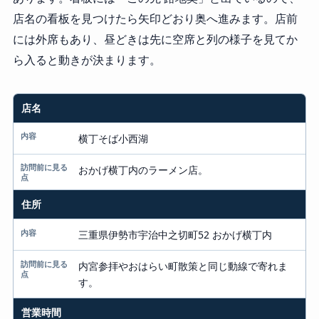
店名の看板を見つけたら矢印どおり奥へ進みます。店前
には外席もあり、昼どきは先に空席と列の様子を見てか
ら入ると動きが決まります。
店名
項目
内容
横丁そば小西湖
訪問前に見る点
おかげ横丁内のラーメン店。
住所
三重県伊勢市宇治中之切町52 おかげ横丁内
内宮参拝やおはらい町散策と同じ動線で寄れま
す。
営業時間