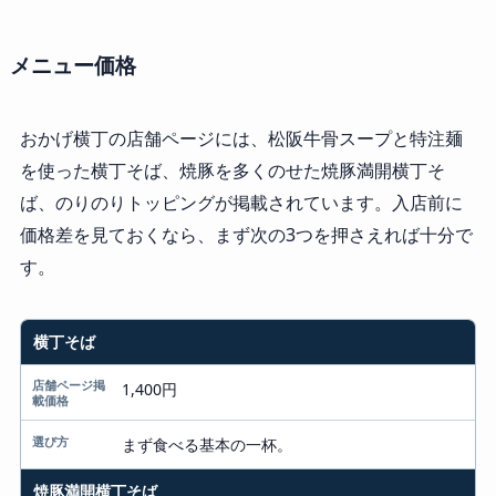
メニュー価格
おかげ横丁の店舗ページには、松阪牛骨スープと特注麺
を使った横丁そば、焼豚を多くのせた焼豚満開横丁そ
ば、のりのりトッピングが掲載されています。入店前に
価格差を見ておくなら、まず次の3つを押さえれば十分で
す。
横丁そば
メニュー
店舗ページ掲載価格
1,400円
選び方
まず食べる基本の一杯。
焼豚満開横丁そば