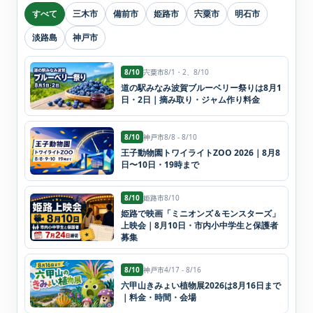
すべて
三木市
備前市
姫路市
宍粟市
明石市
淡路島
神戸市
8/10
宍粟市
8/1・2、8/10
道の駅みなみ波賀ブルーベリー祭りは8月1
日・2日｜摘み取り・ジャム作り料金
8/10
神戸市
8/8 - 8/10
王子動物園トワイライトZOO 2026｜8月8
日〜10日・19時まで
8/10
姫路市
8/10
姫路で映画「ミニオンズ＆モンスターズ」
上映会｜8月10日・市内小中学生と保護者
募集
8/10
神戸市
4/17 - 8/16
六甲山きみょい植物展2026は8月16日まで
｜料金・時間・会場