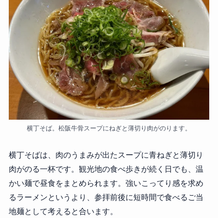
横丁そば。松阪牛骨スープにねぎと薄切り肉がのります。
横丁そばは、肉のうまみが出たスープに青ねぎと薄切り
肉がのる一杯です。観光地の食べ歩きが続く日でも、温
かい麺で昼食をまとめられます。強いこってり感を求め
るラーメンというより、参拝前後に短時間で食べるご当
地麺として考えると合います。