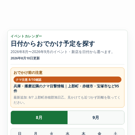
イベントカレンダー
日付からおでかけ予定を探す
2026年8月〜2026年9月のイベント・新店を日付から選べます。
2026年8月10日更新
おでかけ前の注意
クマ注意 8/10確認
兵庫・播磨近隣のクマ目撃情報｜上郡町・赤穂市・宝塚市など95
件
最新追加: 8/7 上郡町赤穂郡旭日乙。見かけても近づかず距離を取ってく
ださい。
8月
9月
日
月
火
水
木
金
土