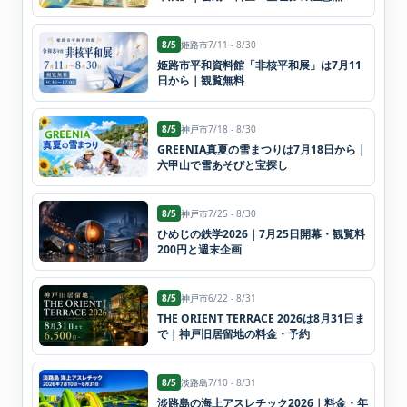
8/5
姫路市
7/11 - 8/30
姫路市平和資料館「非核平和展」は7月11
日から｜観覧無料
8/5
神戸市
7/18 - 8/30
GREENIA真夏の雪まつりは7月18日から｜
六甲山で雪あそびと宝探し
8/5
神戸市
7/25 - 8/30
ひめじの鉄学2026｜7月25日開幕・観覧料
200円と週末企画
8/5
神戸市
6/22 - 8/31
THE ORIENT TERRACE 2026は8月31日ま
で｜神戸旧居留地の料金・予約
8/5
淡路島
7/10 - 8/31
淡路島の海上アスレチック2026｜料金・年