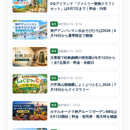
DQアイランド「ファミリー冒険クラフト
セット」は9月7日まで｜料金・内容
8/5
神戸市
6/19 - 9/14
神戸アンパンマン水あそびひろば2026｜6
月19日から夏季限定で開催
8/5
淡路島
6/13 - 9/23
玉青館で松帆銅鐸の特別展が6月13日から
｜全7点展示・料金・休館日
8/5
神戸市
7/18 - 9/23
六甲高山植物園しょくぶつとむし2026｜7
月18日からクイズラリー
8/5
神戸市
8/1 - 9/23
ホテルオークラ神戸ルーフガーデンBBQは
8月1日開始｜料金・前売券・雨天時を確認