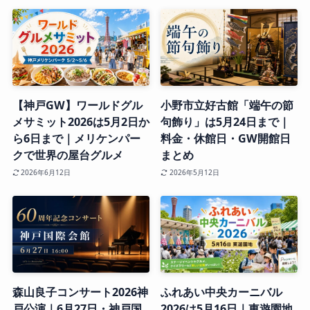
【神戸GW】ワールドグル
小野市立好古館「端午の節
メサミット2026は5月2日か
句飾り」は5月24日まで｜
ら6日まで｜メリケンパー
料金・休館日・GW開館日
クで世界の屋台グルメ
まとめ
2026年6月12日
2026年5月12日
森山良子コンサート2026神
ふれあい中央カーニバル
戸公演｜6月27日・神戸国
2026は5月16日｜東遊園地