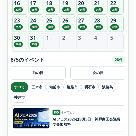
16
17
18
19
20
21
22
32件
25件
25件
25件
24件
24件
25件
23
24
25
26
27
28
29
25件
20件
20件
20件
19件
19件
22件
30
31
1
2
3
4
5
20件
15件
8/5のイベント
28件
前の日
次の日
すべて
三木市
備前市
姫路市
明石市
淡路島
神戸市
8/5
神戸市
8/5
AIフェス2026は8月5日｜神戸商工会議所
で参加無料