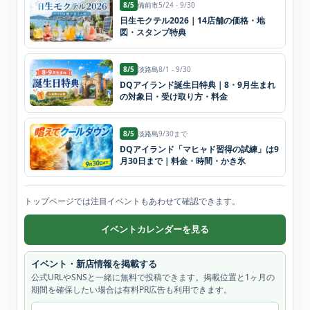
8/5
備前市
5/24 - 9/30
日生モクテル2026｜14店舗の価格・地
図・スタンプ特典
8/5
淡路島
8/1 - 9/30
DQアイランド誕生日特典｜8・9月生まれ
の対象日・受け取り方・料金
8/5
淡路島
9/30まで
DQアイランド「マヒャド習得の試練」は9
月30日まで｜料金・時間・かき氷
トップページでは注目イベントもあわせて確認できます。
イベントカレンダーを見る
イベント・新店情報を掲載する
公式URLやSNSと一緒に無料で投稿できます。掲載位置と1ヶ月の
期間を確保したい場合は有料PR広告も利用できます。