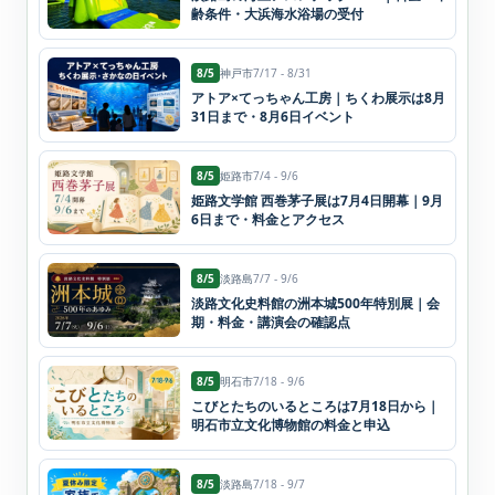
齢条件・大浜海水浴場の受付
8/5
神戸市
7/17 - 8/31
アトア×てっちゃん工房｜ちくわ展示は8月
31日まで・8月6日イベント
8/5
姫路市
7/4 - 9/6
姫路文学館 西巻茅子展は7月4日開幕｜9月
6日まで・料金とアクセス
8/5
淡路島
7/7 - 9/6
淡路文化史料館の洲本城500年特別展｜会
期・料金・講演会の確認点
8/5
明石市
7/18 - 9/6
こびとたちのいるところは7月18日から｜
明石市立文化博物館の料金と申込
8/5
淡路島
7/18 - 9/7