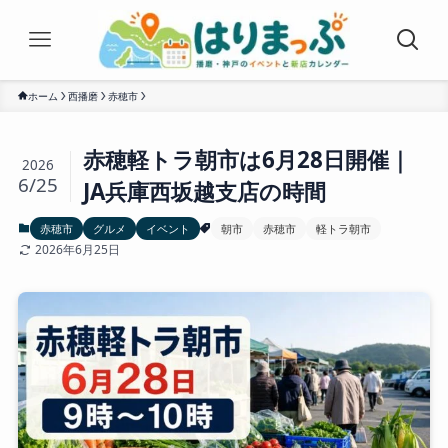
ホーム
西播磨
赤穂市
赤穂軽トラ朝市は6月28日開催｜
2026
6/25
JA兵庫西坂越支店の時間
赤穂市
グルメ
イベント
朝市
赤穂市
軽トラ朝市
2026年6月25日