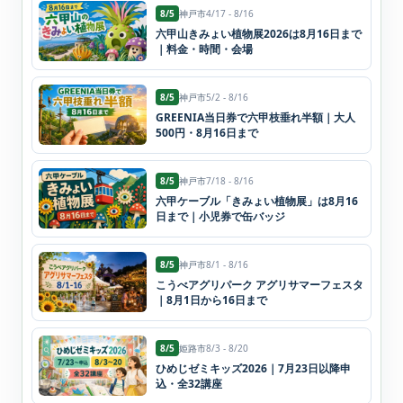
8/5
神戸市
4/17 - 8/16
六甲山きみょい植物展2026は8月16日まで
｜料金・時間・会場
8/5
神戸市
5/2 - 8/16
GREENIA当日券で六甲枝垂れ半額｜大人
500円・8月16日まで
8/5
神戸市
7/18 - 8/16
六甲ケーブル「きみょい植物展」は8月16
日まで｜小児券で缶バッジ
8/5
神戸市
8/1 - 8/16
こうべアグリパーク アグリサマーフェスタ
｜8月1日から16日まで
8/5
姫路市
8/3 - 8/20
ひめじゼミキッズ2026｜7月23日以降申
込・全32講座