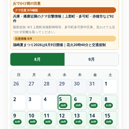
おでかけ前の注意
クマ注意 8/5確認
兵庫・播磨近隣のクマ目撃情報｜上郡町・多可町・赤穂市など92
件
最新追加: 8/3 上郡町赤穂郡神明寺、多可町多可郡中区東。見かけても近
づかず距離を取ってください。
注意情報 8/9
福崎夏まつり2026は8月9日開催｜花火20時40分と交通規制
8月
9月
日
月
火
水
木
金
土
26
27
28
29
30
31
1
2
3
4
5
6
7
8
28件
29件
28件
31件
9
10
11
12
13
14
15
32件
30件
30件
28件
31件
28件
30件