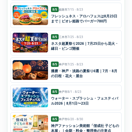
8/5
姫路市
7/15 - 8/23
フレッシュネス・アロハフェスは8月23日
まで｜ピオレ姫路でバーガー780円
8/5
三木市
7/25 - 8/23
ネスタ超夏祭り2026｜7月25日から花火・
縁日・ビンゴ開催
8/5
神戸市
7/25 - 8/23
播磨・神戸・淡路の夏祭り6選｜7月・8月
の日程・花火・屋台
8/5
神戸市
8/1 - 8/23
ウォーター・スプラッシュ・フェスティバ
ル2026｜8月1日〜23日
8/5
神戸市
6/20 - 8/30
神戸ファッション美術館「偕成社 子どもの
本展」｜会期・料金・整理券の注意点