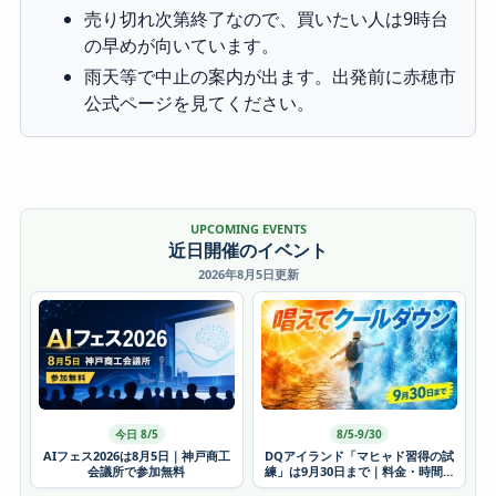
売り切れ次第終了なので、買いたい人は9時台
の早めが向いています。
雨天等で中止の案内が出ます。出発前に赤穂市
公式ページを見てください。
UPCOMING EVENTS
近日開催のイベント
2026年8月5日更新
今日 8/5
8/5-9/30
AIフェス2026は8月5日｜神戸商工
DQアイランド「マヒャド習得の試
会議所で参加無料
練」は9月30日まで｜料金・時間・
かき氷