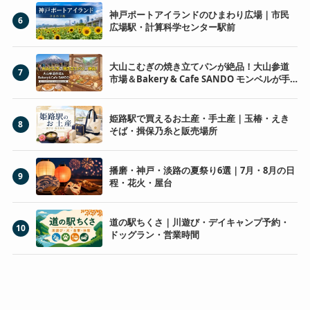
神戸ポートアイランドのひまわり広場｜市民
6
広場駅・計算科学センター駅前
大山こむぎの焼き立てパンが絶品！大山参道
7
市場＆Bakery & Cafe SANDO モンベルが手
がける大山寺参道の山の駅
姫路駅で買えるお土産・手土産｜玉椿・えき
8
そば・揖保乃糸と販売場所
播磨・神戸・淡路の夏祭り6選｜7月・8月の日
9
程・花火・屋台
道の駅ちくさ｜川遊び・デイキャンプ予約・
10
ドッグラン・営業時間