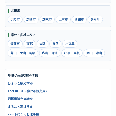
北播磨
小野市
加西市
加東市
三木市
西脇市
多可町
県外・広域エリア
備前市
京都
大阪
奈良
小豆島
蒜山・大山・鳥取
広島・尾道
出雲・島根
岡山・津山
地域の公式観光情報
ひょうご観光本部
Feel KOBE（神戸市観光局）
西播磨観光協議会
まるごと東はりま
ハートにぐっと北播磨