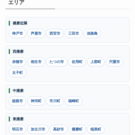
エリア
播磨近隣
神戸市
芦屋市
西宮市
三田市
淡路島
西播磨
赤穂市
相生市
たつの市
佐用町
上郡町
宍粟市
太子町
中播磨
姫路市
神河町
市川町
福崎町
東播磨
明石市
加古川市
高砂市
播磨町
稲美町