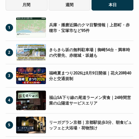
月間
週間
本日
兵庫・播磨近隣のクマ目撃情報｜上郡町・赤
1
穂市・宝塚市など95件
きらきら坂の無料駐車場｜御崎54台・満車時
2
の代替先、赤穂城・坂越も
福崎夏まつり2026は8月9日開催｜花火20時40
3
分と交通規制
福山SA下り線の尾道ラーメン実食｜24時間営
4
業の山陽道サービスエリア
リーガグラン京都｜京都駅徒歩3分、朝食ビュ
5
ッフェと大浴場・荷物預け