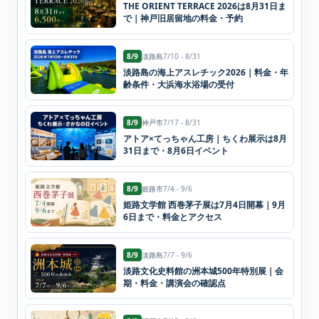
THE ORIENT TERRACE 2026は8月31日ま
で｜神戸旧居留地の料金・予約
8/9
淡路島
7/10 - 8/31
淡路島の海上アスレチック2026｜料金・年
齢条件・大浜海水浴場の受付
8/9
神戸市
7/17 - 8/31
アトア×てっちゃん工房｜ちくわ展示は8月
31日まで・8月6日イベント
8/9
姫路市
7/4 - 9/6
姫路文学館 西巻茅子展は7月4日開幕｜9月
6日まで・料金とアクセス
8/9
淡路島
7/7 - 9/6
淡路文化史料館の洲本城500年特別展｜会
期・料金・講演会の確認点