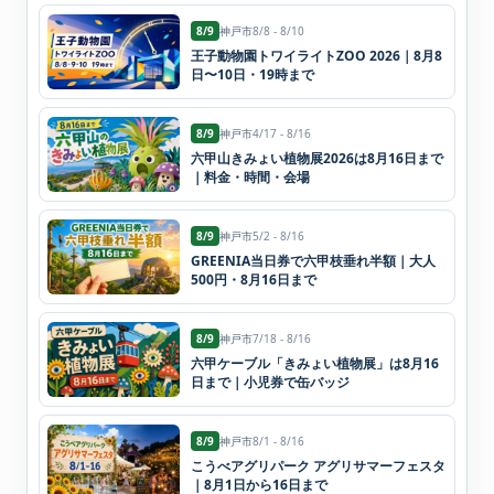
8/9
神戸市
8/8 - 8/10
王子動物園トワイライトZOO 2026｜8月8
日〜10日・19時まで
8/9
神戸市
4/17 - 8/16
六甲山きみょい植物展2026は8月16日まで
｜料金・時間・会場
8/9
神戸市
5/2 - 8/16
GREENIA当日券で六甲枝垂れ半額｜大人
500円・8月16日まで
8/9
神戸市
7/18 - 8/16
六甲ケーブル「きみょい植物展」は8月16
日まで｜小児券で缶バッジ
8/9
神戸市
8/1 - 8/16
こうべアグリパーク アグリサマーフェスタ
｜8月1日から16日まで