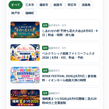
すべて
三木市
備前市
姫路市
明石市
淡路島
神戸市
福崎町
8/9
神戸市
8/8・8/9
しあわせの村 手持ち花火大会は8月8日・9
日｜料金・時間・持ち物
8/9
姫路市
8/8・8/9
ベルクラシック姫路ファミリーフェスタ
2026｜8月8・9日、料金・予約
8/9
姫路市
8/9
WINK FESTIVAL 2026は8月9日｜参加無
料・イオンモール姫路大津の時間
8/9
福崎町
8/9
福崎夏まつり2026は8月9日開催｜花火20
時40分と交通規制