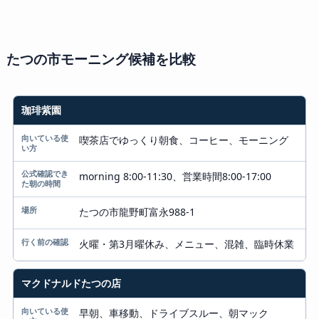
たつの市モーニング候補を比較
候補
珈琲紫園
向いている使い方
喫茶店でゆっくり朝食、コーヒー、モーニング
公式確認できた朝の時間
morning 8:00-11:30、営業時間8:00-17:00
場所
たつの市龍野町富永988-1
行く前の確認
火曜・第3月曜休み、メニュー、混雑、臨時休業
マクドナルドたつの店
早朝、車移動、ドライブスルー、朝マック