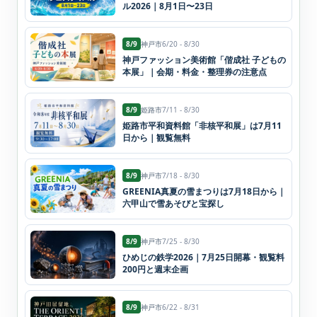
ル2026｜8月1日〜23日
8/9
神戸市
6/20 - 8/30
神戸ファッション美術館「偕成社 子どもの
本展」｜会期・料金・整理券の注意点
8/9
姫路市
7/11 - 8/30
姫路市平和資料館「非核平和展」は7月11
日から｜観覧無料
8/9
神戸市
7/18 - 8/30
GREENIA真夏の雪まつりは7月18日から｜
六甲山で雪あそびと宝探し
8/9
神戸市
7/25 - 8/30
ひめじの鉄学2026｜7月25日開幕・観覧料
200円と週末企画
8/9
神戸市
6/22 - 8/31