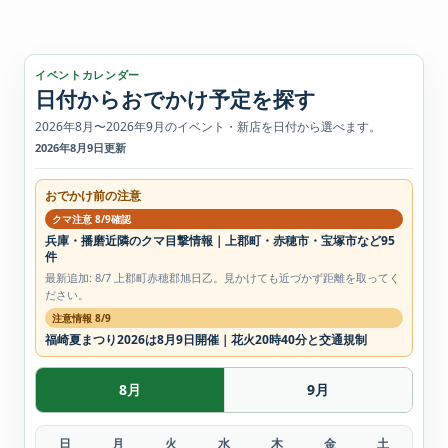
イベントカレンダー
日付からおでかけ予定を探す
2026年8月〜2026年9月のイベント・新店を日付から選べます。
2026年8月9日更新
おでかけ前の注意
クマ注意 8/9確認
兵庫・播磨近隣のクマ目撃情報｜上郡町・赤穂市・宝塚市など95
件
最新追加: 8/7 上郡町赤穂郡旭日乙。見かけても近づかず距離を取ってく
ださい。
注意情報 8/9
福崎夏まつり2026は8月9日開催｜花火20時40分と交通規制
8月
9月
日
月
火
水
木
金
土