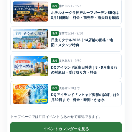
8/9
神戸市
8/1 - 9/23
ホテルオークラ神戸ルーフガーデンBBQは
8月1日開始｜料金・前売券・雨天時を確認
8/9
備前市
5/24 - 9/30
日生モクテル2026｜14店舗の価格・地
図・スタンプ特典
8/9
淡路島
8/1 - 9/30
DQアイランド誕生日特典｜8・9月生まれ
の対象日・受け取り方・料金
8/9
淡路島
9/30まで
DQアイランド「マヒャド習得の試練」は9
月30日まで｜料金・時間・かき氷
トップページでは注目イベントもあわせて確認できます。
イベントカレンダーを見る