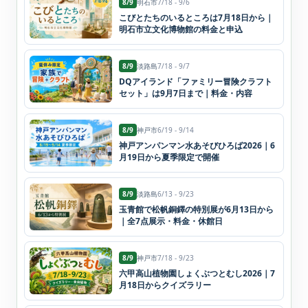
8/9
明石市
7/18 - 9/6
こびとたちのいるところは7月18日から｜
明石市立文化博物館の料金と申込
8/9
淡路島
7/18 - 9/7
DQアイランド「ファミリー冒険クラフト
セット」は9月7日まで｜料金・内容
8/9
神戸市
6/19 - 9/14
神戸アンパンマン水あそびひろば2026｜6
月19日から夏季限定で開催
8/9
淡路島
6/13 - 9/23
玉青館で松帆銅鐸の特別展が6月13日から
｜全7点展示・料金・休館日
8/9
神戸市
7/18 - 9/23
六甲高山植物園しょくぶつとむし2026｜7
月18日からクイズラリー