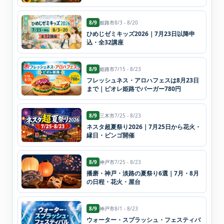
8/9
姫路市
8/3 - 8/20
ひめじゼミキッズ2026｜7月23日以降申
込・全32講座
8/9
姫路市
7/15 - 8/23
フレッシュネス・アロハフェスは8月23日
まで｜ピオレ姫路でバーガー780円
8/9
三木市
7/25 - 8/23
ネスタ超夏祭り2026｜7月25日から花火・
縁日・ビンゴ開催
8/9
神戸市
7/25 - 8/23
播磨・神戸・淡路の夏祭り6選｜7月・8月
の日程・花火・屋台
8/9
神戸市
8/1 - 8/23
ウォーター・スプラッシュ・フェスティバ