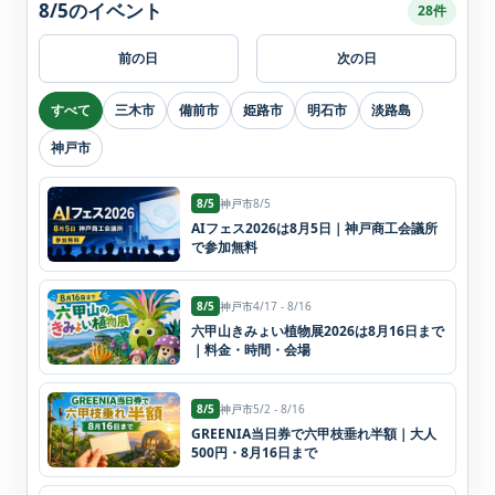
8/5のイベント
28件
前の日
次の日
すべて
三木市
備前市
姫路市
明石市
淡路島
神戸市
8/5
神戸市
8/5
AIフェス2026は8月5日｜神戸商工会議所
で参加無料
8/5
神戸市
4/17 - 8/16
六甲山きみょい植物展2026は8月16日まで
｜料金・時間・会場
8/5
神戸市
5/2 - 8/16
GREENIA当日券で六甲枝垂れ半額｜大人
500円・8月16日まで