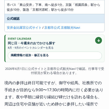
市バス「東山安井」下車、南へ徒歩1分。京阪「祇園四条」駅から
徒歩10分、阪急「京都河原町」駅から徒歩15分
公式確認
安井金比羅宮公式サイト
/
京都市公式 京都観光Navi
EVENT CALENDAR
↓
同じ日・今週末のおでかけも探す
8月・9月のイベントカレンダーを見る
掲載情報の追加・修正を送る
2026年6月1日に公式サイトと京都市公式観光Naviで確認。行事等で受
付状況が変わる場合があります。
境内の参拝は終日可能ですが、御守や絵馬、社務所での
手続きが目的なら9:00〜17:30の時間内に行く必要があり
ます。夜や早朝に縁切り縁結び碑だけを訪れる場合も、
周辺は住宅や店舗が近いため静かに参拝したい場所で