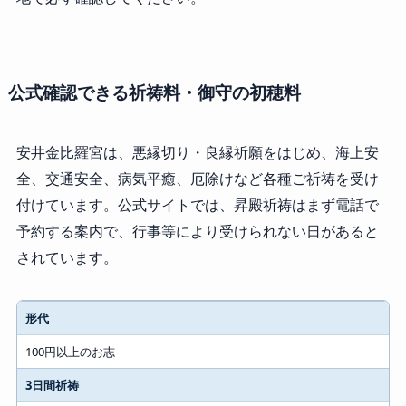
公式確認できる祈祷料・御守の初穂料
安井金比羅宮は、悪縁切り・良縁祈願をはじめ、海上安
全、交通安全、病気平癒、厄除けなど各種ご祈祷を受け
付けています。公式サイトでは、昇殿祈祷はまず電話で
予約する案内で、行事等により受けられない日があると
されています。
項目
形代
公式確認できた初穂料・内容
100円以上のお志
3日間祈祷