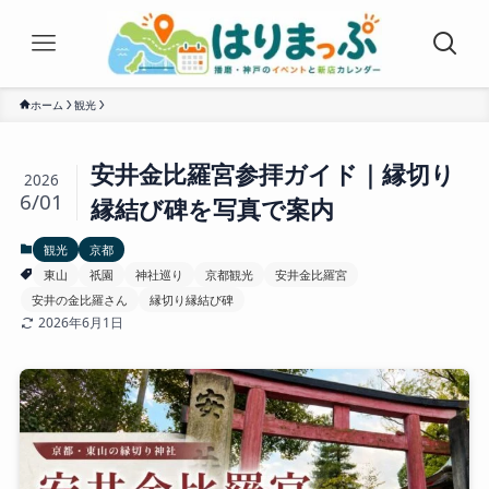
ホーム
観光
安井金比羅宮参拝ガイド｜縁切り
2026
6/01
縁結び碑を写真で案内
観光
京都
東山
祇園
神社巡り
京都観光
安井金比羅宮
安井の金比羅さん
縁切り縁結び碑
2026年6月1日