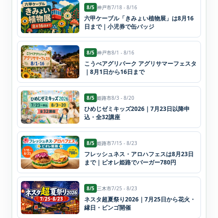
8/5
神戸市
7/18 - 8/16
六甲ケーブル「きみょい植物展」は8月16
日まで｜小児券で缶バッジ
8/5
神戸市
8/1 - 8/16
こうべアグリパーク アグリサマーフェスタ
｜8月1日から16日まで
8/5
姫路市
8/3 - 8/20
ひめじゼミキッズ2026｜7月23日以降申
込・全32講座
8/5
姫路市
7/15 - 8/23
フレッシュネス・アロハフェスは8月23日
まで｜ピオレ姫路でバーガー780円
8/5
三木市
7/25 - 8/23
ネスタ超夏祭り2026｜7月25日から花火・
縁日・ビンゴ開催