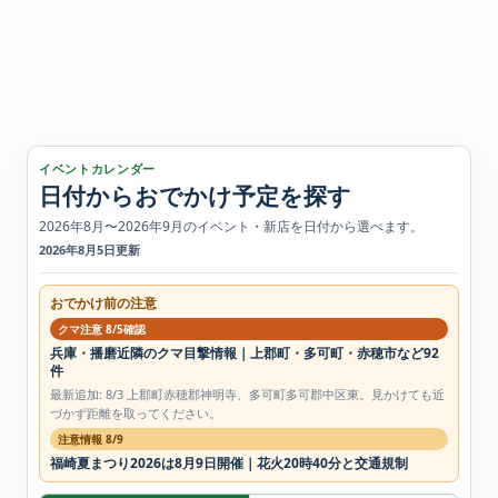
イベントカレンダー
日付からおでかけ予定を探す
2026年8月〜2026年9月のイベント・新店を日付から選べます。
2026年8月5日更新
おでかけ前の注意
クマ注意 8/5確認
兵庫・播磨近隣のクマ目撃情報｜上郡町・多可町・赤穂市など92
件
最新追加: 8/3 上郡町赤穂郡神明寺、多可町多可郡中区東。見かけても近
づかず距離を取ってください。
注意情報 8/9
福崎夏まつり2026は8月9日開催｜花火20時40分と交通規制