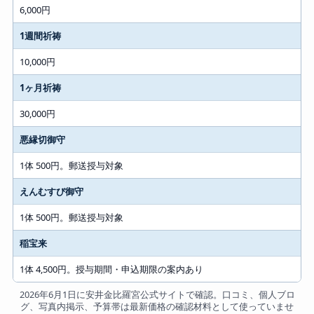
6,000円
1週間祈祷
10,000円
1ヶ月祈祷
30,000円
悪縁切御守
1体 500円。郵送授与対象
えんむすび御守
1体 500円。郵送授与対象
稲宝来
1体 4,500円。授与期間・申込期限の案内あり
2026年6月1日に安井金比羅宮公式サイトで確認。口コミ、個人ブロ
グ、写真内掲示、予算帯は最新価格の確認材料として使っていませ